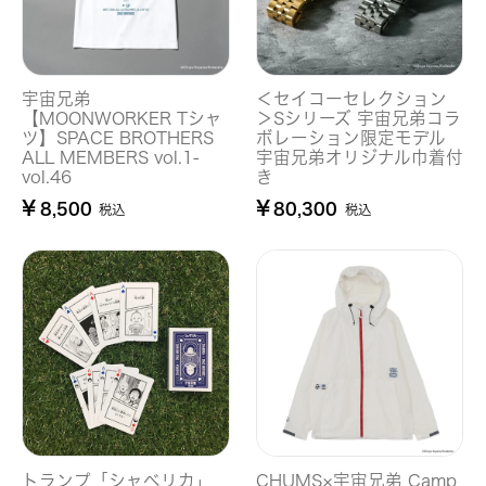
宇宙兄弟
＜セイコーセレクション
【MOONWORKER Tシャ
＞Sシリーズ 宇宙兄弟コラ
ツ】SPACE BROTHERS
ボレーション限定モデル
ALL MEMBERS vol.1-
宇宙兄弟オリジナル巾着付
vol.46
き
¥
¥
8,500
80,300
税込
税込
トランプ「シャベリカ」
CHUMS×宇宙兄弟 Camp