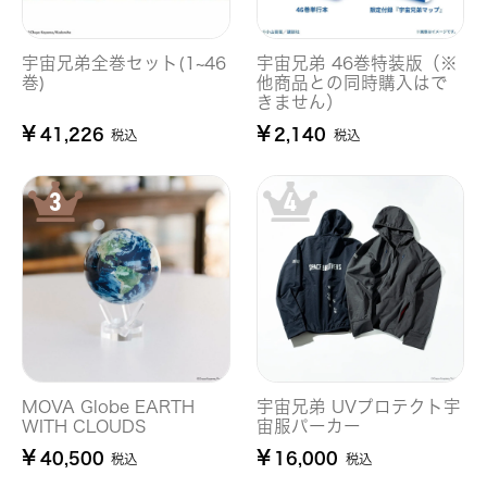
宇宙兄弟全巻セット(1~46
宇宙兄弟 46巻特装版（※
巻)
他商品との同時購入はで
きません）
¥
¥
41,226
2,140
税込
税込
MOVA Globe EARTH
宇宙兄弟 UVプロテクト宇
WITH CLOUDS
宙服パーカー
¥
¥
40,500
16,000
税込
税込