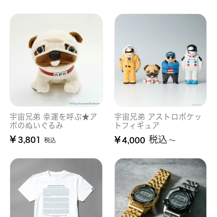
宇宙兄弟 幸運を呼ぶ★ア
宇宙兄弟 アストロポケッ
ポのぬいぐるみ
トフィギュア
税込
¥
¥
3,801
4,000
〜
税込