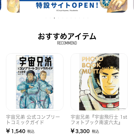
おすすめアイテム
RECOMMEND
宇宙兄弟 公式コンプリー
宇宙兄弟『宇宙飛行士 1st
トコミックガイド
フォトブック南波六太』
¥
¥
1,540
3,300
税込
税込