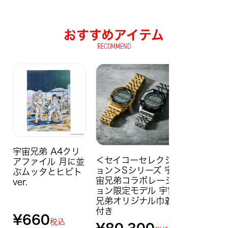
おすすめアイテム
RECOMMEND
宇宙兄弟 A4クリ
＜セイコーセレクシ
アファイル 月に並
ョン＞Sシリーズ 宇
ぶムッタとヒビト
宙兄弟コラボレーシ
ver.
ョン限定モデル 宇宙
兄弟オリジナル巾着
付き
¥
660
税込