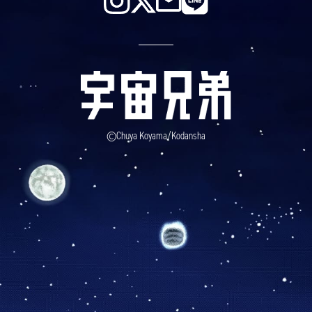
©Chuya Koyama/Kodansha