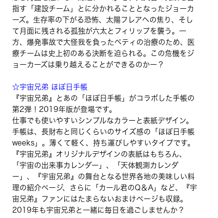
指す「建設チーム」とに分かれることとなったジョーカ
ーズ。生存率の下がる恐怖、太陽フレアへの焦り、そし
て月面に残される孤独が六太とフィリップを襲う。一
方、爆発事故で大怪我を負ったベティの治療のため、医
療チームは史上初のある決断を迫られる。この危機をジ
ョーカーズは乗り越えることができるのかー？
☆宇宙兄弟 ほぼ日手帳
『宇宙兄弟』とあの「ほぼ日手帳」がコラボした手帳の
第2弾！2019年版が登場です。
仕事でも使いやすいシンプルなカラーと表紙デザイン。
手帳は、長財布と同じくらいのサイズ感の「ほぼ日手帳
weeks」。薄くて軽く、持ち運びしやすいタイプです。
『宇宙兄弟』オリジナルデザインの表紙はもちろん、
「宇宙の出来事カレンダー」、「天体観測カレンダ
ー」、『宇宙兄弟』の舞台となる世界各地の美味しい料
理の紹介ページ、さらに「カール君のQ＆A」など、『宇
宙兄弟』ファンにはたまらないおまけページも収録。
2019年も宇宙兄弟と一緒に毎日を過ごしませんか？