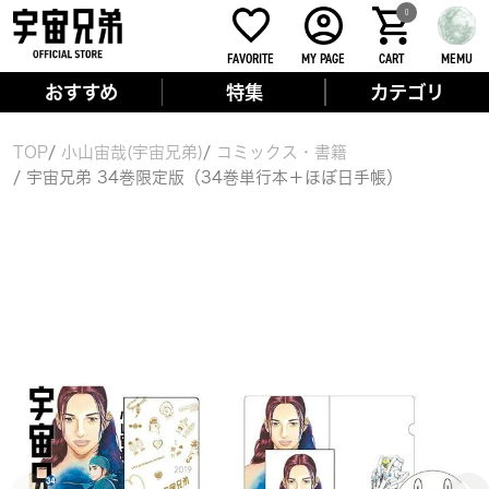
0
FAVORITE
MY PAGE
CART
MEMU
おすすめ
特集
カテゴリ
TOP
小山宙哉(宇宙兄弟)
コミックス・書籍
宇宙兄弟 34巻限定版（34巻単行本＋ほぼ日手帳）