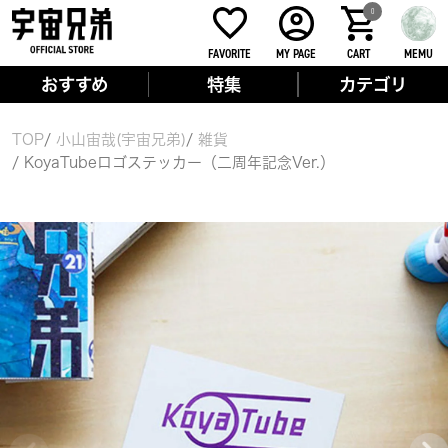
0
FAVORITE
MY PAGE
CART
MEMU
おすすめ
特集
カテゴリ
TOP
小山宙哉(宇宙兄弟)
雑貨
KoyaTubeロゴステッカー（二周年記念Ver.）