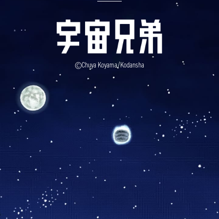
©Chuya Koyama/Kodansha