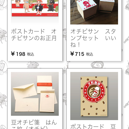
ポストカード オ
オチビサン スタ
チビサンのお正月
ンプセット いい
ね！
¥
¥
198
715
税込
税込
豆オチビ箋 はん
ポストカード 豆
こ紋（オチビ）