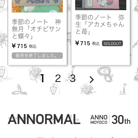
季節のノート 弥
季節のノート 神
生「アカメちゃん
無月「オチビサン
と苺」
と蝶々」
¥
715
税込
SOLDOUT
¥
715
税込
販売を終了しました。
1
2
3