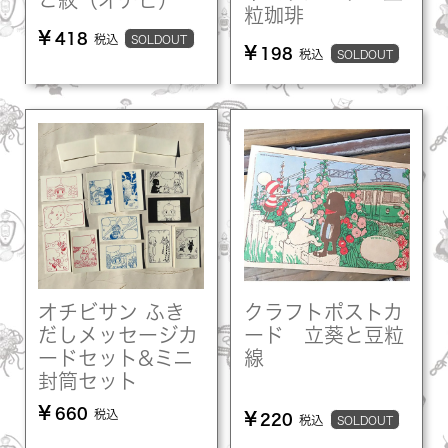
粒珈琲
¥
418
税込
SOLDOUT
¥
198
税込
SOLDOUT
オチビサン ふき
クラフトポストカ
だしメッセージカ
ード 立葵と豆粒
ードセット&ミニ
線
封筒セット
¥
660
税込
¥
220
税込
SOLDOUT