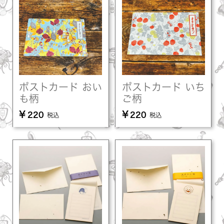
ポストカード おい
ポストカード いち
も柄
ご柄
¥
¥
220
220
税込
税込