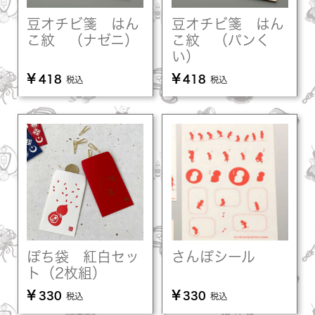
豆オチビ箋 はん
豆オチビ箋 はん
こ紋 （ナゼニ）
こ紋 （パンく
い）
¥
¥
418
418
税込
税込
ぽち袋 紅白セッ
さんぽシール
ト（2枚組）
¥
¥
330
330
税込
税込