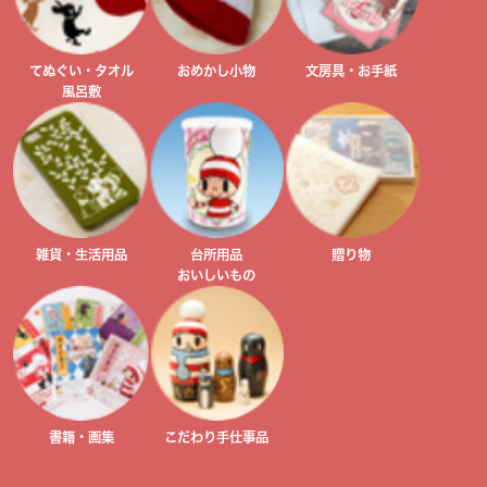
てぬぐい・タオル
おめかし小物
文房具・お手紙
風呂敷
雑貨・生活用品
台所用品
贈り物
おいしいもの
書籍・画集
こだわり手仕事品