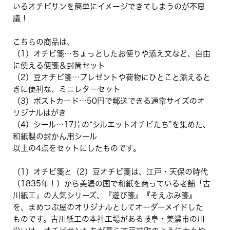
いるオチビサンを簡単にイメージできてしまうのが不思
議！
こちらの商品は、
（1）オチビ箋…ちょっとしたお便りや添え文など、自由
に使える便箋＆封筒セット
（2）豆オチビ箋…プレゼントや荷物にひとこと添えると
きに便利な、ミニレターセット
（3）ポストカード…50円で郵送できる通常サイズのオ
リジナルはがき
（4）シール…17片の“シルエットオチビたち”を集めた、
和紙製の封かん用シール
以上の4点をセットにしたものです。
（1）オチビ箋と（2）豆オチビ箋は、江戸・天保の時代
（1835年！）から美濃の国で和紙を商っている老舗「古
川紙工」の人気シリーズ、『遊び箋』『そえぶみ箋』
を、まめつぶ屋のオリジナルとしてオーダーメイドした
ものです。古川紙工の本社工場がある岐阜・美濃市の川