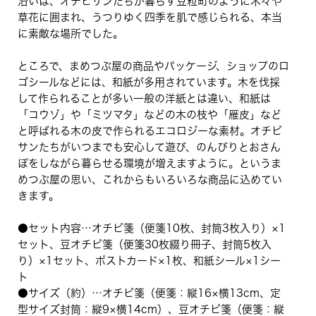
沿いは、オチビサンたちが暮らす豆粒町のように木々や
草花に囲まれ、うつりゆく四季を肌で感じられる、本当
に素敵な場所でした。
ところで、まめつぶ屋の商品やパッケージ、ショップのロ
ゴシールなどには、和紙が多用されています。木を伐採
して作られることが多い一般の洋紙とは違い、和紙は
「コウゾ」や「ミツマタ」などの木の枝や「雁皮」など
と呼ばれる木の皮で作られるエコロジーな素材。オチビ
サンたちがいつまでも安心して遊び、のんびりとおさん
ぽをしながら暮らせる環境が増えますように。というま
めつぶ屋の思い、これからもいろいろな商品に込めてい
きます。
●セット内容…オチビ箋（便箋10枚、封筒3枚入り）×1
セット、豆オチビ箋（便箋30枚綴り冊子、封筒5枚入
り）×1セット、ポストカード×1枚、和紙シール×1シー
ト
●サイズ（約）…オチビ箋（便箋：縦16×横13cm、定
型サイズ封筒：縦9×横14cm）、豆オチビ箋（便箋：縦