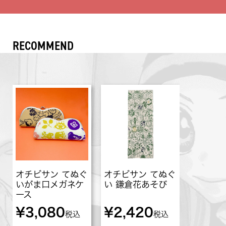
RECOMMEND
オチビサン てぬぐ
オチビサン てぬぐ
いがま口メガネケ
い 鎌倉花あそび
ース
¥
3,080
¥
2,420
税込
税込