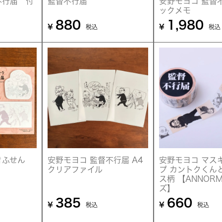
不行届 付
監督不行届
安野モヨコ 監督
ックメモ
880
1,980
¥
¥
税込
税込
抜きふせん
安野モヨコ 監督不行届 A4
安野モヨコ マス
クリアファイル
プ カントクくん
ス柄 【ANNOR
ズ】
385
660
¥
¥
税込
税込