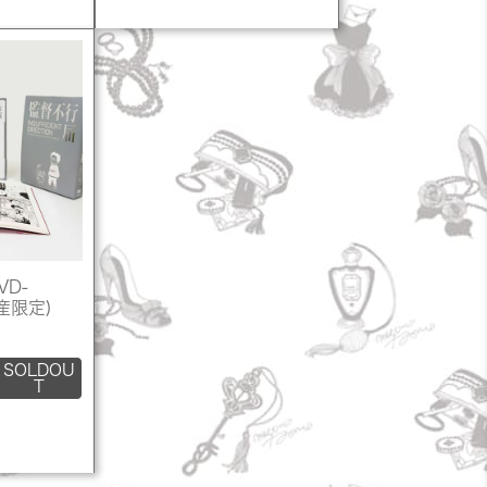
D-
産限定)
SOLDOU
T