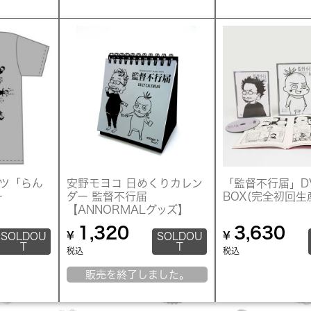
ャツ「らん
安野モヨコ 日めくりカレン
「監督不行届」DV
ー
ダー 監督不行届
BOX(完全初回生
【ANNORMALグッズ】
1,320
3,630
¥
¥
SOLDOU
SOLDOU
T
T
税込
税込
販売を終了しました。