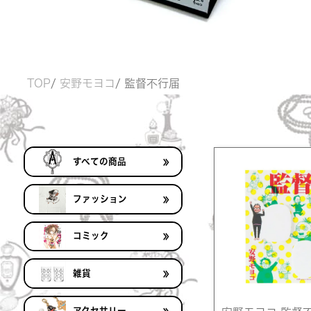
TOP
安野モヨコ
監督不行届
≫
すべての商品
≫
ファッション
≫
コミック
≫
雑貨
≫
アクセサリー