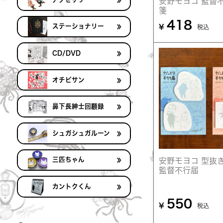
安野モヨコ 監督
箋
418
≫
ステーショナリー
¥
税込
≫
CD/DVD
≫
オチビサン
≫
鼻下長紳士回顧録
≫
シュガシュガルーン
≫
三匹ちゃん
安野モヨコ 型
監督不行届
≫
カントクくん
550
¥
税込