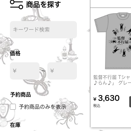
商品を探す
価格
〜
監督不行届 Tシ
♪らん♪」 グレ
予約商品
3,630
¥
税込
予約商品のみを表示
在庫