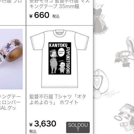
不行届 ブロ
安野モヨコ 監督不行届 マス
キングテープ 35mm幅
660
¥
税込
キングテー
監督不行届 Tシャツ「オタ
とロンパー
よめよのぅ」 ホワイト
MALグッ
3,630
¥
SOLDOU
T
税込