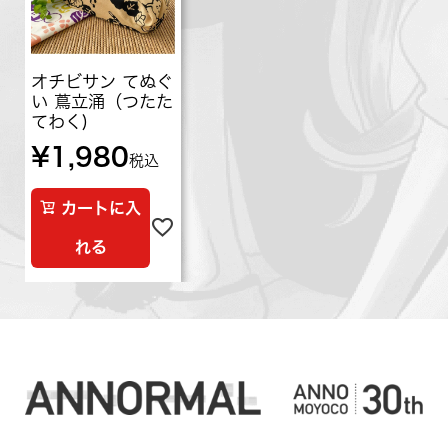
オチビサン てぬぐ
い 蔦立涌（つたた
てわく)
¥
1,980
税込
カートに入
れる