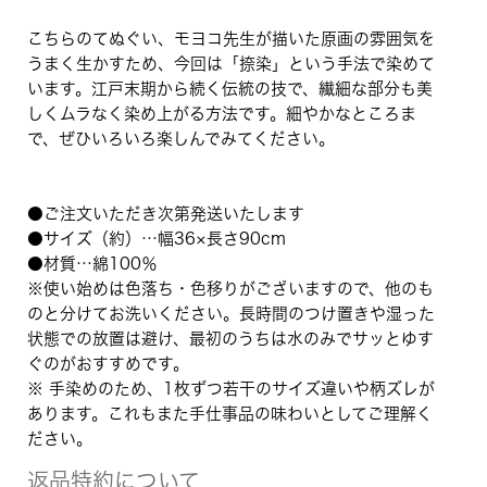
こちらのてぬぐい、モヨコ先生が描いた原画の雰囲気を
うまく生かすため、今回は「捺染」という手法で染めて
います。江戸末期から続く伝統の技で、繊細な部分も美
しくムラなく染め上がる方法です。細やかなところま
で、ぜひいろいろ楽しんでみてください。
●ご注文いただき次第発送いたします
●サイズ（約）…幅36×長さ90cm
●材質…綿100％
※使い始めは色落ち・色移りがございますので、他のも
のと分けてお洗いください。長時間のつけ置きや湿った
状態での放置は避け、最初のうちは水のみでサッとゆす
ぐのがおすすめです。
※ 手染めのため、1枚ずつ若干のサイズ違いや柄ズレが
あります。これもまた手仕事品の味わいとしてご理解く
ださい。
返品特約について