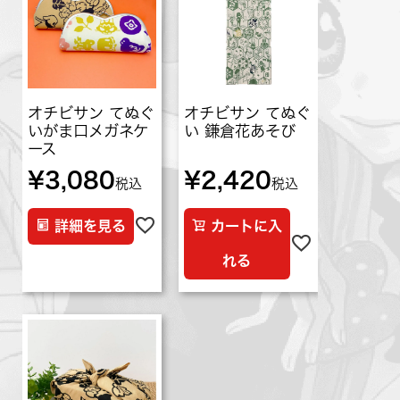
オチビサン てぬぐ
オチビサン てぬぐ
いがま口メガネケ
い 鎌倉花あそび
ース
¥
3,080
¥
2,420
税込
税込
詳細を見る
カートに入
れる