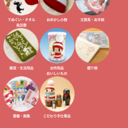
てぬぐい・タオル
おめかし小物
文房具・お手紙
風呂敷
雑貨・生活用品
台所用品
贈り物
おいしいもの
書籍・画集
こだわり手仕事品