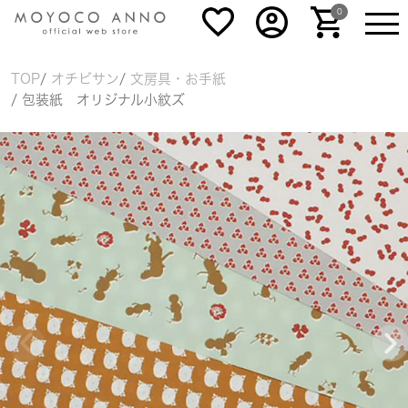
0
TOP
オチビサン
文房具・お手紙
包装紙 オリジナル小紋ズ