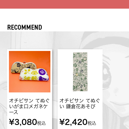
RECOMMEND
オチビサン てぬぐ
オチビサン てぬぐ
いがま口メガネケ
い 鎌倉花あそび
ース
¥
3,080
¥
2,420
税込
税込