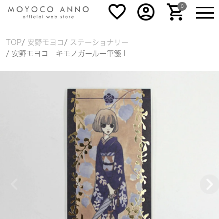
0
TOP
安野モヨコ
ステーショナリー
安野モヨコ キモノガール一筆箋 I