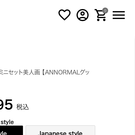
0
ミニセット美人画 【ANNORMALグッ
95
税込
 style
yle
Japanese style