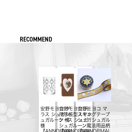
RECOMMEND
安野モヨコ グ
安野モヨコ 汎
安野モヨコ マ
ラス シュガシ
用手帳型スマホ
スキングテープ
ュガルーン 模
ケース シュガ
シュガシュガル
様
シュガルーン
ーン魔法用品柄
【ANNORMAL
【ANNORMAL
【ANNORMAL