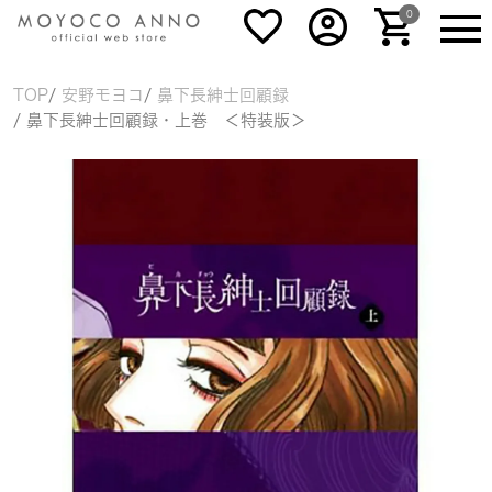
0
TOP
安野モヨコ
鼻下長紳士回顧録
鼻下長紳士回顧録・上巻 ＜特装版＞