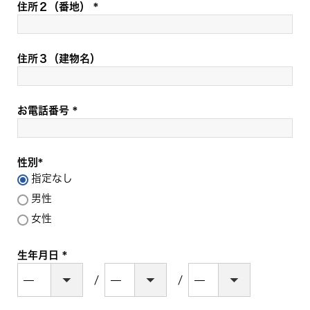
須
住所２（番地）
)
(
必
須
住所３（建物名）
)
お電話番号
(
必
須
性別
)
指定なし
(
必
男性
須
女性
)
生年月日
(
必
須