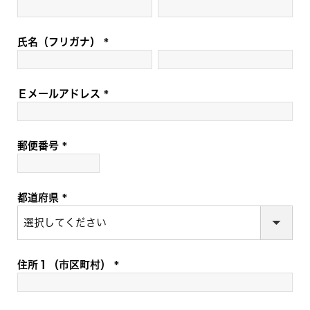
(
必
須
氏名（フリガナ）
)
(
必
須
Ｅメールアドレス
)
(
必
須
郵便番号
)
(
必
須
都道府県
)
(
必
須
)
住所１（市区町村）
(
必