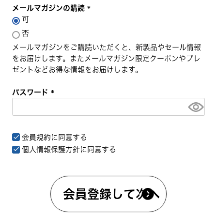
)
メールマガジンの購読
可
(
必
否
須
メールマガジンをご購読いただくと、新製品やセール情報
)
をお届けします。またメールマガジン限定クーポンやプレ
ゼントなどお得な情報をお届けします。
パスワード
(
必
須
会員規約
に同意する
)
個人情報保護方針
に同意する
登録