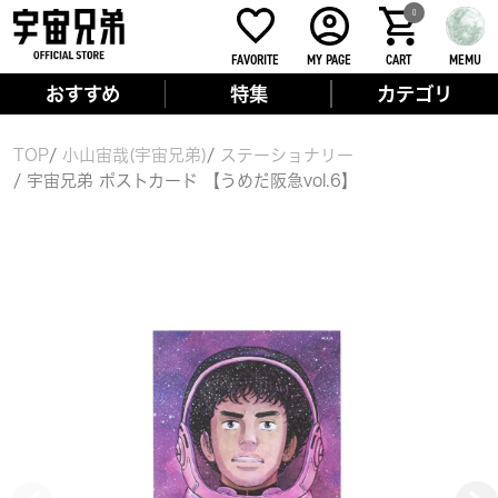
0
FAVORITE
MY PAGE
CART
MEMU
おすすめ
特集
カテゴリ
TOP
小山宙哉(宇宙兄弟)
ステーショナリー
宇宙兄弟 ポストカード 【うめだ阪急vol.6】