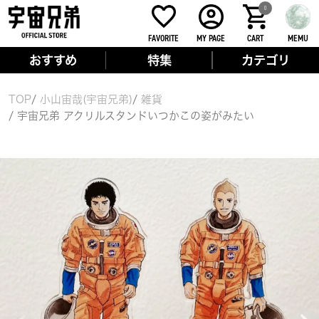
0
FAVORITE
MY PAGE
CART
MEMU
おすすめ
特集
カテゴリ
TOP
小山宙哉(宇宙兄弟)
雑貨
宇宙兄弟 アクリルスタンドいつかこの姿がみたい