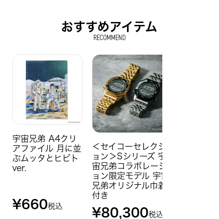
おすすめアイテム
RECOMMEND
宇宙兄弟 A4クリ
＜セイコーセレクシ
アファイル 月に並
ョン＞Sシリーズ 宇
ぶムッタとヒビト
宙兄弟コラボレーシ
ver.
ョン限定モデル 宇宙
兄弟オリジナル巾着
付き
¥
660
税込
¥
80,300
税込