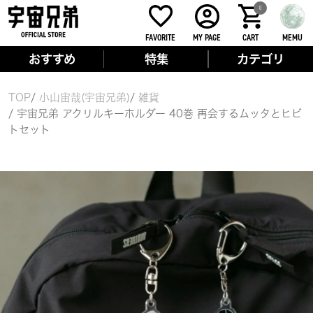
0
FAVORITE
MY PAGE
CART
MEMU
おすすめ
特集
カテゴリ
TOP
小山宙哉(宇宙兄弟)
雑貨
宇宙兄弟 アクリルキーホルダー 40巻 再会するムッタとヒビ
トセット