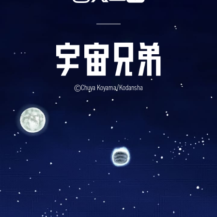
©Chuya Koyama/Kodansha