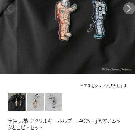
宇宙兄弟 アクリルキーホルダー 40巻 再会するムッ
タとヒビトセット