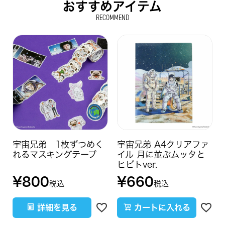
おすすめアイテム
RECOMMEND
宇宙兄弟 1枚ずつめく
宇宙兄弟 A4クリアファ
れるマスキングテープ
イル 月に並ぶムッタと
ヒビトver.
¥
800
¥
660
税込
税込
詳細を見る
カートに入れる