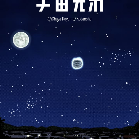
©Chuya Koyama/Kodansha