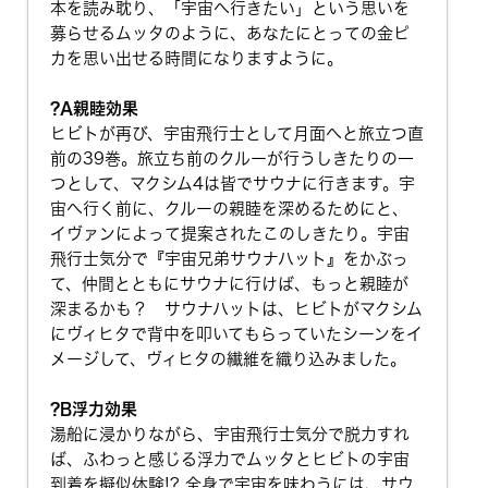
本を読み耽り、「宇宙へ行きたい」という思いを
募らせるムッタのように、あなたにとっての金ピ
カを思い出せる時間になりますように。
?A親睦効果
ヒビトが再び、宇宙飛行士として月面へと旅立つ直
前の39巻。旅立ち前のクルーが行うしきたりの一
つとして、マクシム4は皆でサウナに行きます。宇
宙へ行く前に、クルーの親睦を深めるためにと、
イヴァンによって提案されたこのしきたり。宇宙
飛行士気分で『宇宙兄弟サウナハット』をかぶっ
て、仲間とともにサウナに行けば、もっと親睦が
深まるかも？ サウナハットは、ヒビトがマクシム
にヴィヒタで背中を叩いてもらっていたシーンをイ
メージして、ヴィヒタの繊維を織り込みました。
?B浮力効果
湯船に浸かりながら、宇宙飛行士気分で脱力すれ
ば、ふわっと感じる浮力でムッタとヒビトの宇宙
到着を擬似体験!? 全身で宇宙を味わうには、サウ