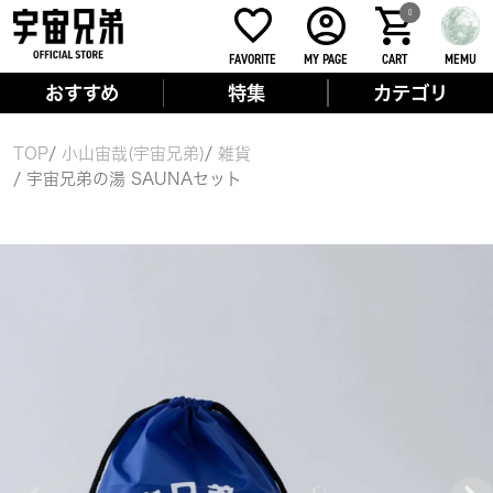
0
FAVORITE
MY PAGE
CART
MEMU
おすすめ
特集
カテゴリ
TOP
小山宙哉(宇宙兄弟)
雑貨
宇宙兄弟の湯 SAUNAセット