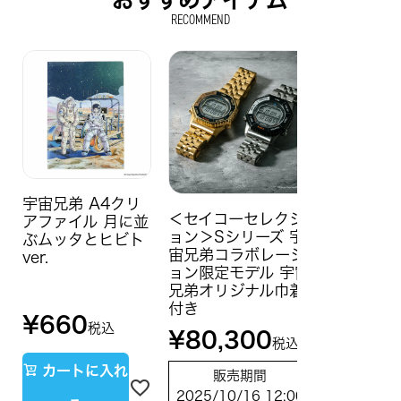
RECOMMEND
宇宙兄弟 A4クリ
＜セイコーセレクシ
アファイル 月に並
ョン＞Sシリーズ 宇
ぶムッタとヒビト
宙兄弟コラボレーシ
ver.
ョン限定モデル 宇宙
兄弟オリジナル巾着
付き
¥
660
税込
¥
80,300
税込
カートに入れ
販売期間
2025/10/16 12:00