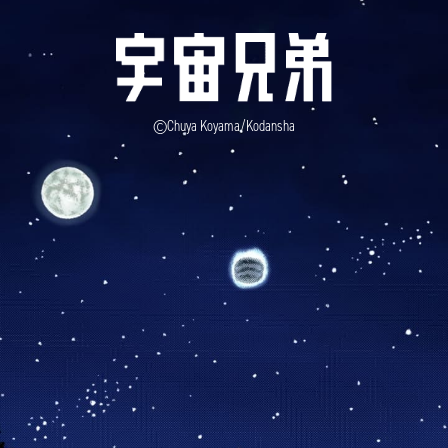
©Chuya Koyama/Kodansha