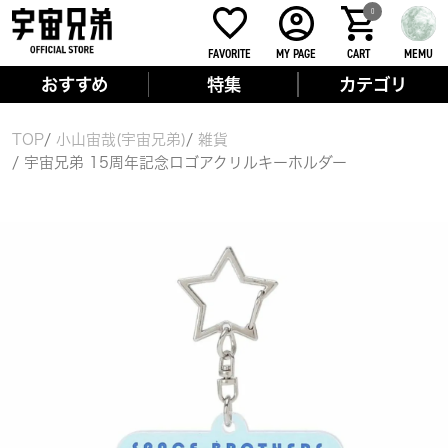
0
FAVORITE
MY PAGE
CART
MEMU
おすすめ
特集
カテゴリ
TOP
小山宙哉(宇宙兄弟)
雑貨
宇宙兄弟 15周年記念ロゴアクリルキーホルダー