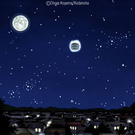
©Chuya Koyama/Kodansha