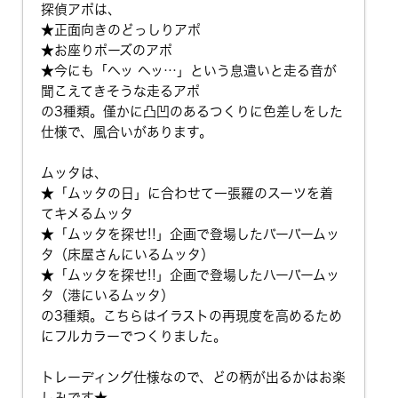
探偵アポは、
★正面向きのどっしりアポ
★お座りポーズのアポ
★今にも「ヘッ ヘッ…」という息遣いと走る音が
聞こえてきそうな走るアポ
の3種類。僅かに凸凹のあるつくりに色差しをした
仕様で、風合いがあります。
ムッタは、
★「ムッタの日」に合わせて一張羅のスーツを着
てキメるムッタ
★「ムッタを探せ!!」企画で登場したバーバームッ
タ（床屋さんにいるムッタ）
★「ムッタを探せ!!」企画で登場したハーバームッ
タ（港にいるムッタ）
の3種類。こちらはイラストの再現度を高めるため
にフルカラーでつくりました。
トレーディング仕様なので、どの柄が出るかはお楽
しみです★