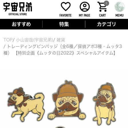
0
FAVORITE
MY PAGE
CART
MEMU
おすすめ
特集
カテゴリ
TOP
小山宙哉(宇宙兄弟)
雑貨
トレーディングピンバッジ（全6種／探偵アポ3種・ムッタ3
種） 【特別企画《ムッタの日2022》スペシャルアイテム】