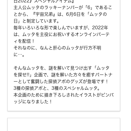
日2022》スペシャルアイテム】
主人公ムッタのラッキーナンバーが「6」であるこ
とから、『宇宙兄弟』は、6月6日を「ムッタの
日」と制定しています。
毎年いろいろな形で楽しんでいますが、2022年
は、ムッタを主役にお祝いするオンラインパーテ
ィを配信！
それなのに、なんと肝心のムッタが行方不明
に…。
そんなムッタを、謎を解いて見つけ出す「ムッタ
を探せ!!」企画で、謎を解いた方々を癒すパートナ
ーとして奮闘した探偵アポのグッズが登場です！
3種の探偵アポと、3種のスペシャルムッタ。
本企画のために描き下ろしされたイラストがピンバ
ッジになりました！