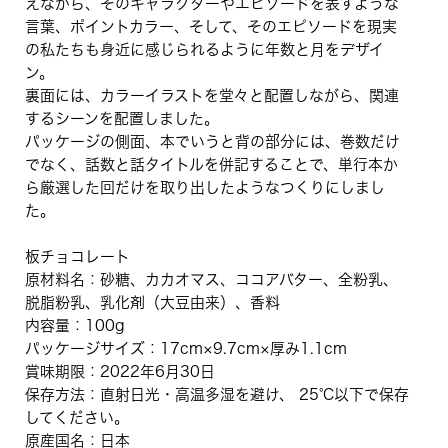
えながら、そのキャラクターやエピソードを表すような
言葉、ポイントカラー、そして、そのエピソードを現実
の私たちも身近に感じられるように年数と月をデザイ
ン。
裏面には、カラーイラストを堂々と配置しながら、関連
するシーンを配置しました。
パッケージの側面、本でいうと背の部分には、巻数だけ
でなく、話数と話タイトルを併記することで、単行本か
ら厳選した回だけを取り出したようなつくりにしまし
た。
板チョコレート
原材料名：砂糖、カカオマス、ココアバター、全粉乳、
脱脂粉乳、乳化剤（大豆由来）、香料
内容量：100g
パッケージサイズ：17cm×9.7cm×厚み1.1cm
賞味期限：2022年6月30日
保存方法：直射日光・高温多湿を避け、 25°C以下で保存
してください。
原産国名：日本