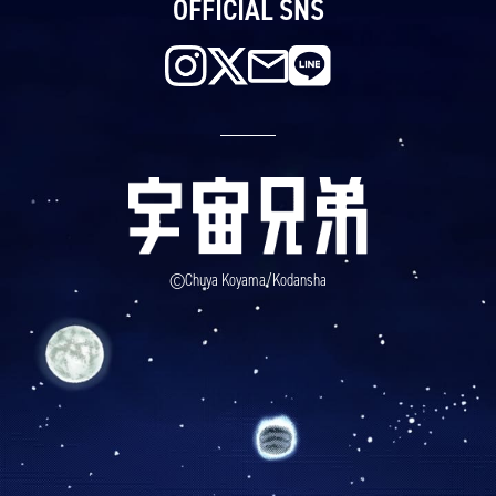
OFFICIAL SNS
©Chuya Koyama/Kodansha