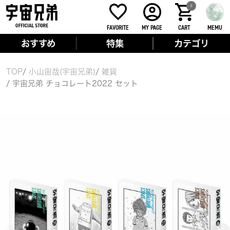
0
FAVORITE
MY PAGE
CART
MEMU
おすすめ
特集
カテゴリ
TOP
小山宙哉(宇宙兄弟)
雑貨
宇宙兄弟 チョコレート2022 セット