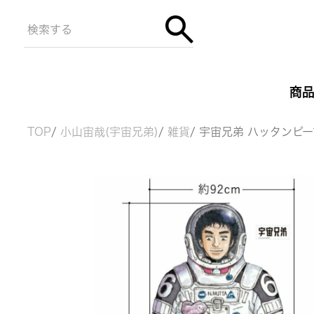
商
TOP
小山宙哉(宇宙兄弟)
雑貨
宇宙兄弟 ハッタンピ