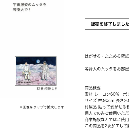
販売を終了しまし
はがせる・たためる壁紙H
等身大のムッタをお部屋
商品概要
素材 レーヨン60% ポ
サイズ 幅:90cm 長さ20
付属品 貼って剥がせる粉
個人でのみご使用いただ
商業施設などではご使用
この商品を2次加工して