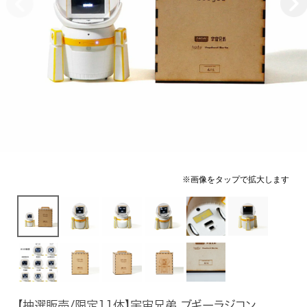
【抽選販売/限定11体】宇宙兄弟 ブギーラジコン