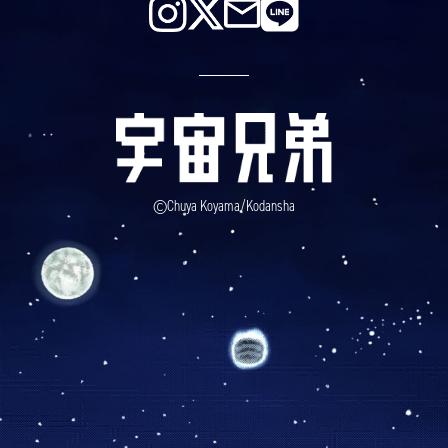
©Chuya Koyama/Kodansha