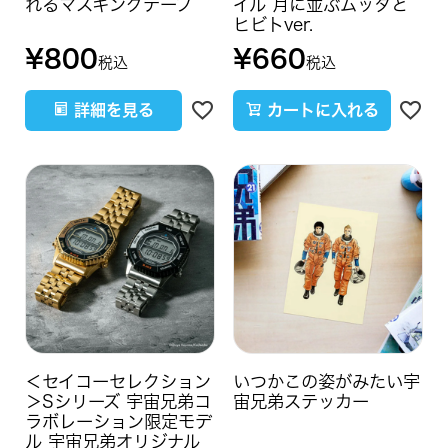
れるマスキングテープ
イル 月に並ぶムッタと
ヒビトver.
¥
800
¥
660
税込
税込
詳細を見る
カートに入れる
＜セイコーセレクション
いつかこの姿がみたい宇
＞Sシリーズ 宇宙兄弟コ
宙兄弟ステッカー
ラボレーション限定モデ
ル 宇宙兄弟オリジナル