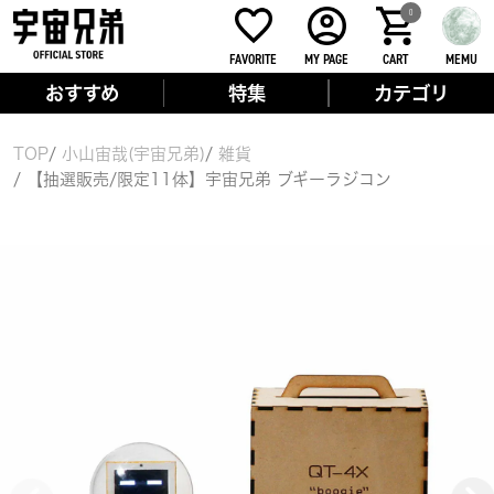
0
FAVORITE
MY PAGE
CART
MEMU
おすすめ
特集
カテゴリ
TOP
小山宙哉(宇宙兄弟)
雑貨
【抽選販売/限定11体】宇宙兄弟 ブギーラジコン