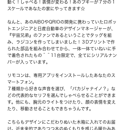
動く！しゃべる！表情が変わる！あのブギーが７分の１
スケールであなたの家にやってきます☆
なんと、あのAIBOやQRIOの開発に携わっていたロボッ
トエンジニアと日産自動車のデザインマネージャーが、
『宇宙兄弟』のファンであるということでタッグを組
み、ラジコンを作ってしまいました！３Dプリントで作
られた部品を組み合わせてから、一体一体ていねいに手
で着色されたもの＾＾11台限定で、全てにシリアルナン
バーが入っています。
リモコンは、専用アプリをインストールしたあなたのス
マートフォン。
７種類から好きな声音を選び、「バカジャナイノ？」な
どの代表的なセリフを選んでしゃべらせることができま
す。他にも、胸元のライトをつけたり、顔の表情を変え
たり、移動させることもできちゃうんです。
こちらもデザインにこだわりぬいた木箱に入れてのお届
け。近未来的でありつつ木のぬくもりを感じる暖かみあ