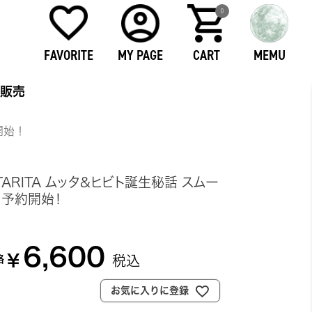
0
FAVORITE
MY PAGE
CART
MEMU
販売
開始！
ITARITA ムッタ&ヒビト誕生秘話 スムー
 予約開始！
6,600
¥
税込
格
お気に入りに登録