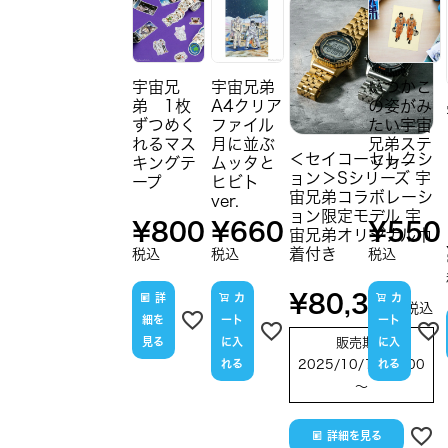
宇宙兄
宇宙兄弟
いつかこ
弟 1枚
A4クリア
の姿がみ
ずつめく
ファイル
たい宇宙
れるマス
月に並ぶ
兄弟ステ
＜セイコーセレクシ
キングテ
ムッタと
ッカー
ョン＞Sシリーズ 宇
ープ
ヒビト
宙兄弟コラボレーシ
ver.
ョン限定モデル 宇
¥
800
¥
660
¥
550
宙兄弟オリジナル巾
着付き
税込
税込
税込
¥
80,300
詳
カ
カ
税込
細を
ート
ート
見る
に入
販売期間
に入
れる
2025/10/16 12:00
れる
〜
詳細を見る