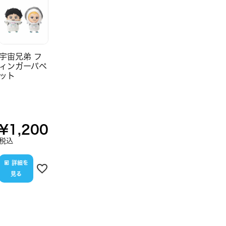
宇宙兄弟 フ
ィンガーパペ
ット
¥
1,200
税込
詳細を
見る