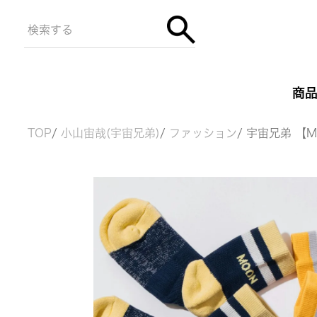
商
TOP
小山宙哉(宇宙兄弟)
ファッション
宇宙兄弟 【M