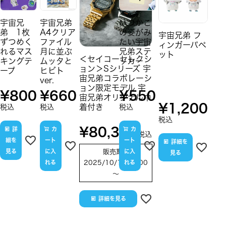
宇宙兄
宇宙兄弟
いつかこ
弟 1枚
A4クリア
の姿がみ
宇宙兄弟 フ
ずつめく
ファイル
たい宇宙
ィンガーパペ
れるマス
月に並ぶ
兄弟ステ
ット
＜セイコーセレクシ
キングテ
ムッタと
ッカー
ョン＞Sシリーズ 宇
ープ
ヒビト
宙兄弟コラボレーシ
ver.
ョン限定モデル 宇
¥
800
¥
660
¥
550
宙兄弟オリジナル巾
¥
1,200
着付き
税込
税込
税込
税込
¥
80,300
詳
カ
カ
税込
細を
ート
ート
詳細を
見る
に入
販売期間
に入
見る
れる
2025/10/16 12:00
れる
〜
詳細を見る