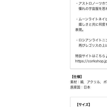
・アストロノーツホ
憧れの宇宙服を思わ
・ムーンライトネイ
嬉しさと共に何度も
表現。
・ロシアンライトニ
再びレゴリスの上に
特設サイトはこちら
https://corkshop.
【仕様】
素材：綿，アクリル，ポ
原産国：日本
【サイズ】