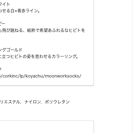
ワイト
せる白×青赤ライン。
ビー
飛び跳ねる、純粋で希望あふれるなヒビトを
ングゴールド
立つヒビトの姿を思わせるカラーリング。
♪
jp/corkinc/lp/koyachu/moonworksocks/
リエステル，ナイロン，ポリウレタン