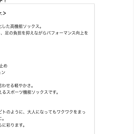
ト！
r.＞
化した高機能ソックス。
し、足の負担を抑えながらパフォーマンス向上を
り止め
ョン
思わせる軽やかさ。
えるスポーツ機能ソックスです。
ビトのように、大人になってもワクワクをまっ
に。
らに彩ります。