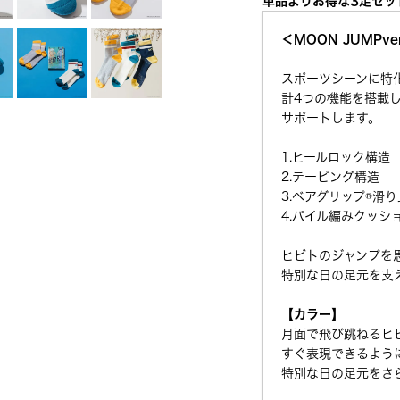
単品よりお得な3足セッ
＜MOON JUMPve
スポーツシーンに特
計4つの機能を搭載
サポートします。
1.ヒールロック構造
2.テーピング構造
3.ベアグリップ®滑
4.パイル編みクッシ
ヒビトのジャンプを
特別な日の足元を支
【カラー】
月面で飛び跳ねるヒ
すぐ表現できるよう
特別な日の足元をさ