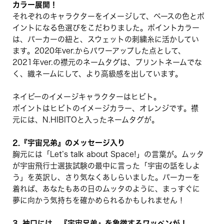
カラー展開！
それぞれのキャラクターをイメージして、ベースの色とポ
イントになる色選びをこだわりました。ポイントカラー
は、パーカーの紐と、スウェットの刺繍糸に活かしてい
ます。2020年ver.からパワーアップした点として、
2021年ver.の襟元のネームタグは、プリントネームでな
く、織ネームにして、より高級感を出しています。
ネイビーのイメージキャラクターはヒビト。
ポイントはヒビトのイメージカラー、オレンジです。襟
元には、N.HIBITOと入ったネームタグが。
2.『宇宙兄弟』のメッセージ入り
胸元には「Let’s talk about Space!」の言葉が。ムッタ
が宇宙飛行士選抜試験の最中に言った「宇宙の話をしよ
う」を英訳し、さり気なくあしらいました。パーカーを
着れば、あなたもあの日のムッタのように、まっすぐに
夢に向かう気持ちを確かめられるかもしれません！
3. 袖口には、『宇宙兄弟』を象徴するワッペンが！