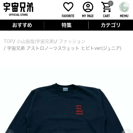
0
FAVORITE
MY PAGE
CART
MEMU
おすすめ
特集
カテゴリ
TOP
小山宙哉(宇宙兄弟)
ファッション
宇宙兄弟 アストロノーツスウェット ヒビトver(ジュニア)