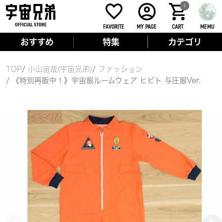
0
FAVORITE
MY PAGE
CART
MEMU
おすすめ
特集
カテゴリ
TOP
小山宙哉(宇宙兄弟)
ファッション
《特別再販中！》宇宙服ルームウェア ヒビト 与圧服Ver.