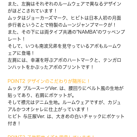
また、左胸はそれぞれのルームウェアで異なるデザイン
がほどこされています！
ムッタはジョーカーズマーク、ヒビトは日本人初の月面
歩行者ということで特製のムーンジャンプマークが！
また、その下には両タイプ共通の"NAMBA"のワッペンプ
レート！
そして、いつも南波兄弟を見守っているアポもルームウ
ェアに登場！
左肩には、幸運を呼ぶアポのハートマークと、テンガロ
ンハットをかぶったアポのプリントです！
POINT2 デザインのこだわりが随所に！
ムッタ ブルースーツVer. は、腰回りにベルト風の生地が
貼ってあり、右肩にポケットが。
そして襟元はデニム生地。ルームウェアですが、カジュ
アルかつオシャレに仕上がっています！
ヒビト 与圧服Ver. は、大きめの白いチャックにポケット
付き！