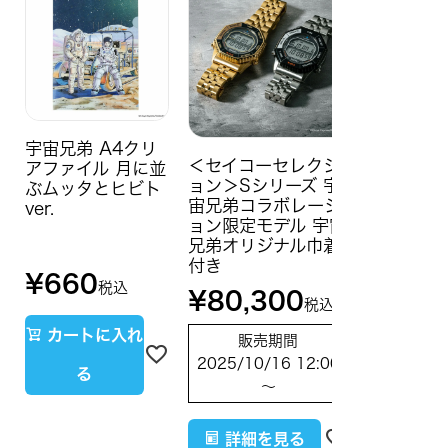
宇宙兄弟 A4クリ
＜セイコーセレクシ
アファイル 月に並
ョン＞Sシリーズ 宇
ぶムッタとヒビト
宙兄弟コラボレーシ
ver.
ョン限定モデル 宇宙
兄弟オリジナル巾着
付き
¥
660
税込
¥
80,300
税込
カートに入れ
販売期間
2025/10/16 12:00
る
〜
詳細を見る