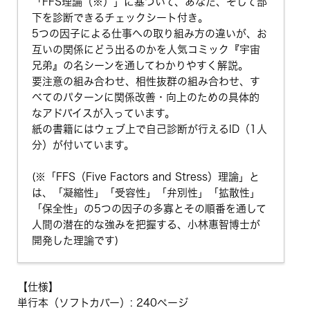
「FFS理論（※）」に基づいて、あなた、そして部
下を診断できるチェックシート付き。
5つの因子による仕事への取り組み方の違いが、お
互いの関係にどう出るのかを人気コミック『宇宙
兄弟』の名シーンを通してわかりやすく解説。
要注意の組み合わせ、相性抜群の組み合わせ、す
べてのパターンに関係改善・向上のための具体的
なアドバイスが入っています。
紙の書籍にはウェブ上で自己診断が行えるID（1人
分）が付いています。
(※「FFS（Five Factors and Stress）理論」と
は、「凝縮性」「受容性」「弁別性」「拡散性」
「保全性」の5つの因子の多寡とその順番を通して
人間の潜在的な強みを把握する、小林惠智博士が
開発した理論です)
【仕様】
単行本（ソフトカバー）: 240ページ