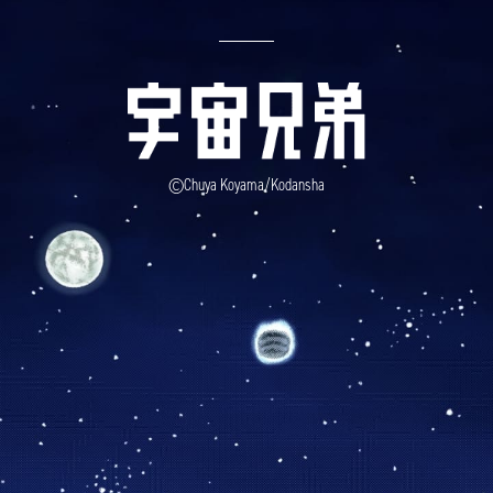
©Chuya Koyama/Kodansha