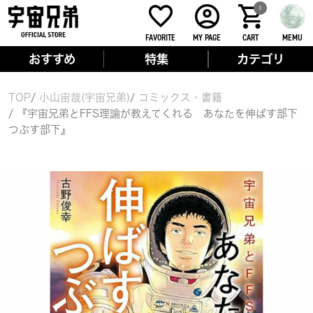
0
FAVORITE
MY PAGE
CART
MEMU
おすすめ
特集
カテゴリ
TOP
小山宙哉(宇宙兄弟)
コミックス・書籍
『宇宙兄弟とFFS理論が教えてくれる あなたを伸ばす部下
つぶす部下』