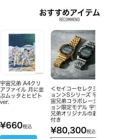
おすすめアイテム
RECOMMEND
宇宙兄弟 A4クリ
＜セイコーセレクシ
アファイル 月に並
ョン＞Sシリーズ 宇
ぶムッタとヒビト
宙兄弟コラボレーシ
ver.
ョン限定モデル 宇宙
兄弟オリジナル巾着
付き
¥
660
税込
¥
80,300
税込