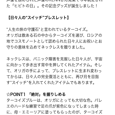
た「ヒビトの日」。その記念グッズが誕生しました！
【日々人の“スイッチ”ブレスレット】
“人生の旅の守護石“と言われているターコイズ。
オリガは数ある石の中からターコイズを選び、ロシアの
地でコスモノートとして認められた日々人にお祝いとお
守りの意味を込めてネックレスを贈りました。
ネックレスは、パニック障害を克服した日々人が、宇宙
に向かって歩き出す背中を押してくれたアイテム。そし
て、オリガの手によって、ブレスレットに生まれ変わっ
てからは、日々人の完全復活とともに、再び月を目指
す“スイッチ“を入れてくれたアイテムでもあります。
☆POINT1 「絶対」を握りしめる
ターコイズブルーは、オリガにとっても大切な色。バレ
エのハードな練習で足の爪が紫色になってしまった時
に、母・エミーリアに塗ってもらったのが、ターコイズ