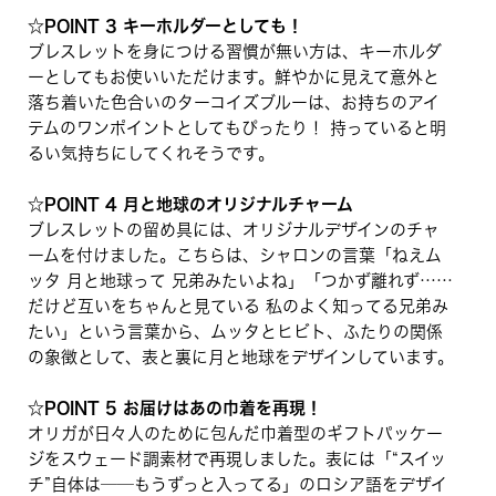
☆POINT 3 キーホルダーとしても！
ブレスレットを身につける習慣が無い方は、キーホルダ
ーとしてもお使いいただけます。鮮やかに見えて意外と
落ち着いた色合いのターコイズブルーは、お持ちのアイ
テムのワンポイントとしてもぴったり！ 持っていると明
るい気持ちにしてくれそうです。
☆POINT 4 月と地球のオリジナルチャーム
ブレスレットの留め具には、オリジナルデザインのチャ
ームを付けました。こちらは、シャロンの言葉「ねえム
ッタ 月と地球って 兄弟みたいよね」「つかず離れず……
だけど互いをちゃんと見ている 私のよく知ってる兄弟み
たい」という言葉から、ムッタとヒビト、ふたりの関係
の象徴として、表と裏に月と地球をデザインしています。
☆POINT 5 お届けはあの巾着を再現！
オリガが日々人のために包んだ巾着型のギフトパッケー
ジをスウェード調素材で再現しました。表には「“スイッ
チ”自体は──もうずっと入ってる」のロシア語をデザイ