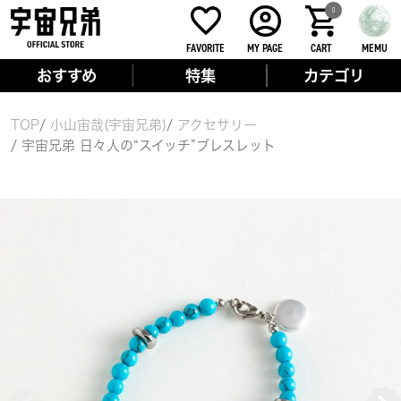
0
FAVORITE
MY PAGE
CART
MEMU
おすすめ
特集
カテゴリ
TOP
小山宙哉(宇宙兄弟)
アクセサリー
宇宙兄弟 日々人の“スイッチ”ブレスレット