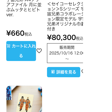
＜セイコーセレクシ
アファイル 月に並
ョン＞Sシリーズ 宇
ぶムッタとヒビト
宙兄弟コラボレーシ
ver.
ョン限定モデル 宇宙
兄弟オリジナル巾着
付き
¥
660
税込
¥
80,300
税込
カートに入れ
販売期間
2025/10/16 12:00
る
〜
詳細を見る