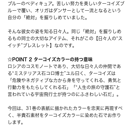
ブルーのペディキュア。苦しい努力を美しいターコイズブ
ルーで覆い、オリガはダンサーとして一流となるという
自分の「絶対」を握りしめていました。
そんな彼女の姿を知る日々人。同じ「絶対」を握りしめ
るもの同士の大切なアイテム、それがこの【日々人の“ス
イッチ”ブレスレット】なのです。
☆POINT 2 ターコイズカラーの持つ意味
ロシアのコスモノートであり、大切な日々人の仲間であ
る“ミステリアス石コロ博士”ユル曰く、ターコイズは
「危険やネガティブな力から身を守ってくれる、勇気と
行動力をもたらしてくれる石」「“人生の旅の守護石”と
言われている宇宙飛行士が持つのにふさわしい石だ」。
今回は、31巻の表紙に描かれたカラーを忠実に再現すべ
く、半貴石素材をターコイズカラーに染めた石でお作り
します。