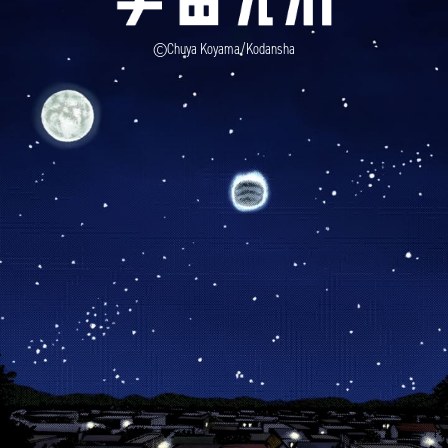
©Chuya Koyama/Kodansha