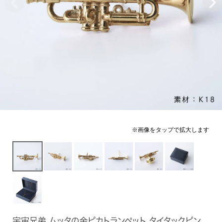
宇宙兄弟 ムッタの金ピカトランペット タイタックピン