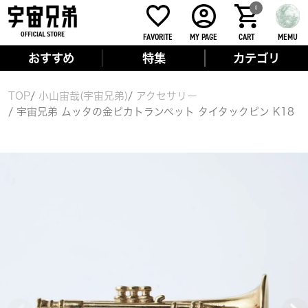
0
FAVORITE
MY PAGE
CART
MEMU
おすすめ
特集
カテゴリ
TOP
小山宙哉(宇宙兄弟)
アクセサリー
宇宙兄弟 ムッタの金ピカトランペット タイタックピン K18