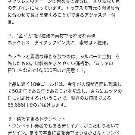
ネックレスのチェーンの留め具の部分は、さり気なく月
のデザインになっています。トップスの首元の開き具合
に合わせて長さを変えることができるアジャスター付
き。
２．“金ピカ”を2種類の素材でそれぞれ再現
ネックレス、タイタックピン共に、素材は２種類。
キラキラと瀟洒な輝きを放つのは、シルバーに金加工を
施したもの。比較的お求めやすい価格帯、“ムッタの
日”にちなんで16,666円のご用意です。
上品に輝く18金ゴールドは、今年が人類が月面に到着し
て50周年である年であることを記念し、さらにムッタの
日にお届けするということで、限界のお値段である
66,666円でのお届けします。
３．精巧すぎるトランペット
トランペット奏者でもあるデザイナーがこだわりぬいて
デザイン。まるで本当に音を奏でそうな小さなトランペ