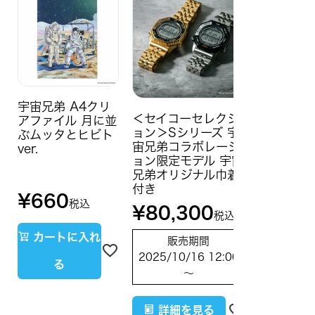
宇宙兄弟 A4クリ
＜セイコーセレクシ
アファイル 月に並
ョン＞Sシリーズ 宇
ぶムッタとヒビト
宙兄弟コラボレーシ
ver.
ョン限定モデル 宇宙
兄弟オリジナル巾着
付き
¥
660
税込
¥
80,300
税込
カートに入れ
販売期間
2025/10/16 12:00
る
〜
詳細を見る