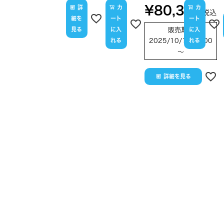
¥
80,300
詳
カ
カ
税込
細を
ート
ート
見る
に入
販売期間
に入
れる
2025/10/16 12:00
れる
〜
詳細を見る