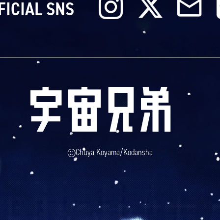
FICIAL SNS
©Chuya Koyama/Kodansha