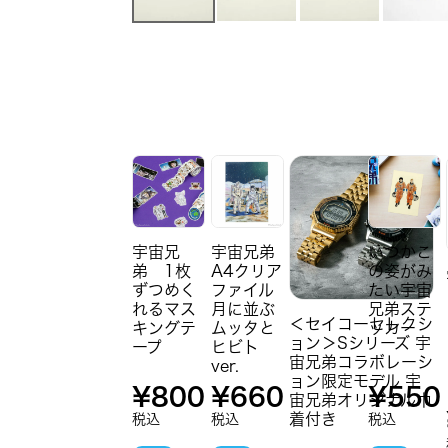
宇宙兄
宇宙兄弟
いつかこ
弟 1枚
A4クリア
の姿がみ
ずつめく
ファイル
たい宇宙
れるマス
月に並ぶ
兄弟ステ
＜セイコーセレクシ
キングテ
ムッタと
ッカー
ョン＞Sシリーズ 宇
ープ
ヒビト
宙兄弟コラボレーシ
ver.
ョン限定モデル 宇
¥
800
¥
660
¥
550
宙兄弟オリジナル巾
着付き
税込
税込
税込