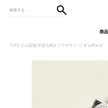
商
TOP
小山宙哉(宇宙兄弟)
アクセサリー
ピンバッジ 