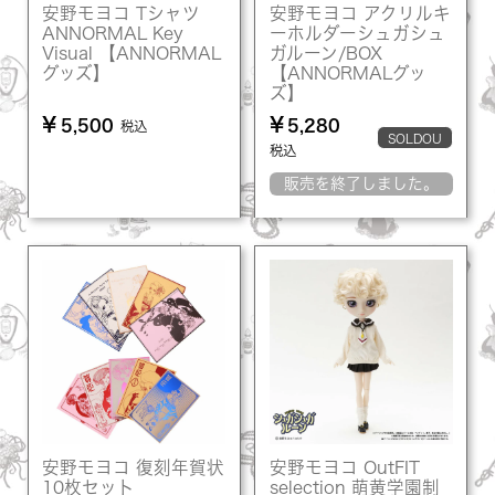
安野モヨコ Tシャツ
安野モヨコ アクリルキ
ANNORMAL Key
ーホルダーシュガシュ
Visual 【ANNORMAL
ガルーン/BOX
グッズ】
【ANNORMALグッ
ズ】
¥
¥
5,500
5,280
税込
SOLDOU
税込
T
販売を終了しました。
安野モヨコ 復刻年賀状
安野モヨコ OutFIT
10枚セット
selection 萌黄学園制