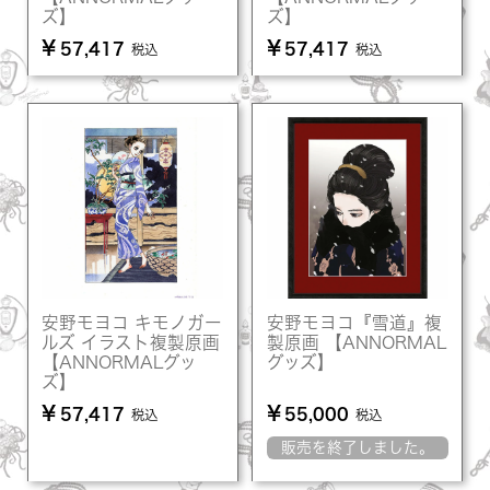
ズ】
ズ】
¥
¥
57,417
57,417
税込
税込
安野モヨコ キモノガー
安野モヨコ『雪道』複
ルズ イラスト複製原画
製原画 【ANNORMAL
【ANNORMALグッ
グッズ】
ズ】
¥
¥
57,417
55,000
税込
税込
販売を終了しました。