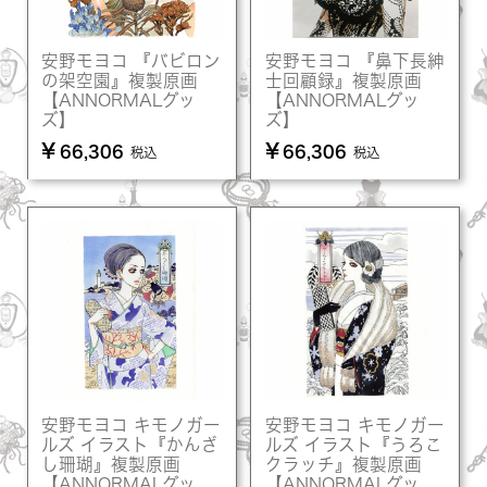
安野モヨコ 『バビロン
安野モヨコ 『鼻下長紳
の架空園』複製原画
士回顧録』複製原画
【ANNORMALグッ
【ANNORMALグッ
ズ】
ズ】
¥
¥
66,306
66,306
税込
税込
安野モヨコ キモノガー
安野モヨコ キモノガー
ルズ イラスト『かんざ
ルズ イラスト『うろこ
し珊瑚』複製原画
クラッチ』複製原画
【ANNORMALグッ
【ANNORMALグッ