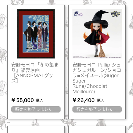
安野モヨコ『冬の集ま
安野モヨコ Pullip シュ
り』複製原画
ガシュガルーン/ショコ
【ANNORMALグッ
ラ=メイユール(Suger
ズ】
Suger
Rune/Chocolat
Meilleure)
¥
¥
55,000
26,400
税込
税込
販売を終了しました。
販売を終了しました。