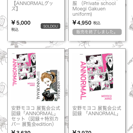
【ANNORMALグッ
服 （Private school
ズ】
Moegi Gakuen
uniform)
¥
¥
5,000
4,950
税込
SOLDOU
税込
販売を終了しました。
T
安野モヨコ 展覧会公式
安野モヨコ 展覧会公式
図録「ANNORMAL」
図録 「ANNORMAL」
セット（図録＋特別カ
バー 展覧会edition）
¥
¥
3,630
2,970