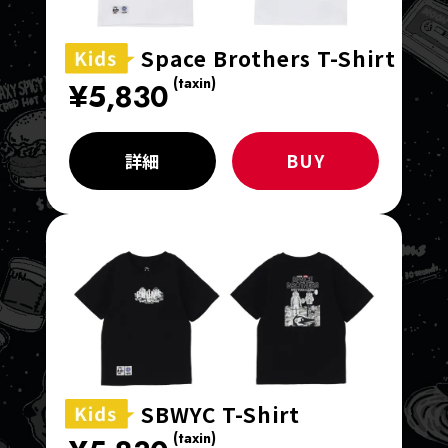
Space Brothers T-Shirt
(taxin)
¥5,830
詳細
BUY
SBWYC T-Shirt
(taxin)