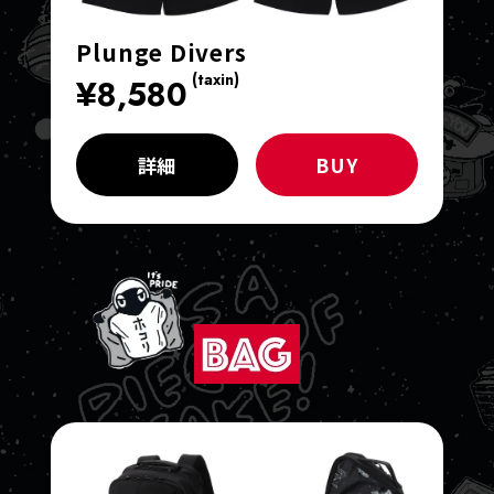
Plunge Divers
(taxin)
¥8,580
詳細
BUY