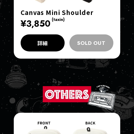
Canvas Mini Shoulder
(taxin)
¥3,850
詳細
SOLD OUT