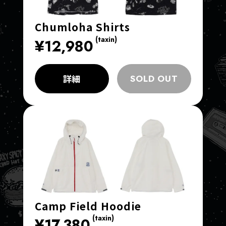
Chumloha Shirts
(taxin)
¥12,980
詳細
SOLD OUT
Camp Field Hoodie
(taxin)
¥17,380