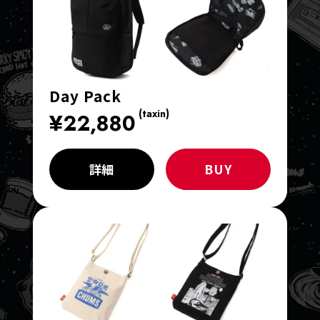
Day Pack
(taxin)
¥22,880
詳細
BUY