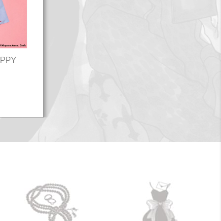
PPY
ト