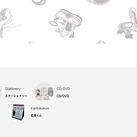
Stationery
CD/DVD
ステーショナリー
CD/DVD
Kantokukun
監督くん