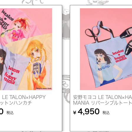
LE TALON×HAPPY
安野モヨコ LE TALON×HA
 コットンハンカチ
MANIA リバーシブルトー
0
4,950
¥
税込
税込