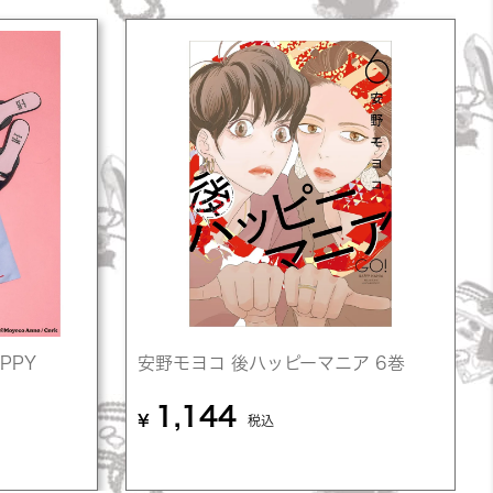
PPY
安野モヨコ 後ハッピーマニア 6巻
ト
1,144
¥
税込