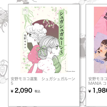
安野モヨコ選集 シュガシュガルーン
安野モヨコ 
5
MANIA
2,090
1,98
¥
¥
税込