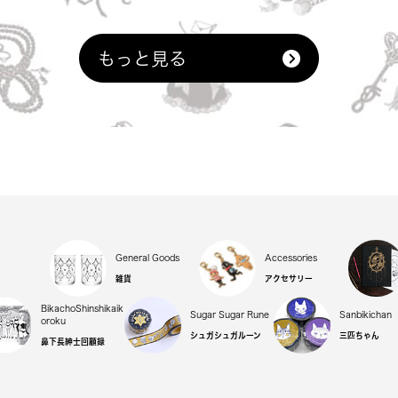
もっと見る
General Goods
Accessories
雑貨
アクセサリー
BikachoShinshikaik
Sugar Sugar Rune
Sanbikichan
oroku
シュガシュガルーン
三匹ちゃん
鼻下長紳士回顧録