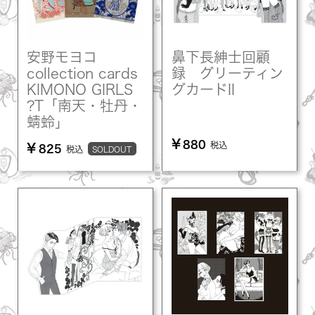
安野モヨコ
鼻下長紳士回顧
collection cards
録 グリーティン
KIMONO GIRLS
グカードII
?T「南天・牡丹・
蜻蛉」
¥
880
税込
¥
825
税込
SOLDOUT