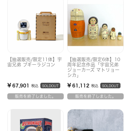
【抽選販売/限定11体】宇
【抽選販売/限定6体】10
宙兄弟 ブギーラジコン
周年記念作品「宇宙兄弟
ジョーカーズ マトリョー
シカ」
¥
¥
67,901
61,112
税込
税込
SOLDOUT
SOLDOUT
販売を終了しました。
販売を終了しました。