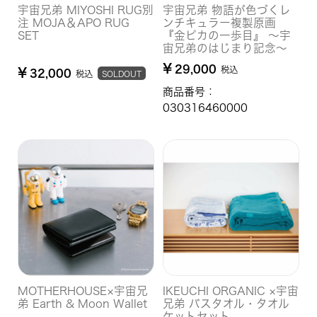
宇宙兄弟 MIYOSHI RUG別
宇宙兄弟 物語が色づくレ
注 MOJA＆APO RUG
ンチキュラー複製原画
SET
『金ピカの一歩目』 〜宇
宙兄弟のはじまり記念〜
¥
29,000
税込
¥
32,000
税込
SOLDOUT
商品番号：
030316460000
MOTHERHOUSE×宇宙兄
IKEUCHI ORGANIC ×宇宙
弟 Earth & Moon Wallet
兄弟 バスタオル・タオル
ケットセット