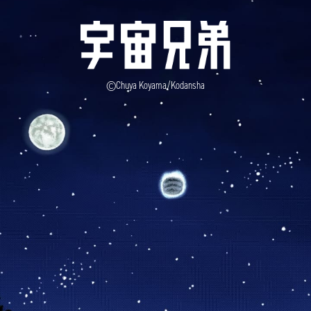
©Chuya Koyama/Kodansha