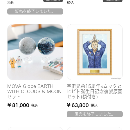
税込
税込
T
T
販売を終了しました。
MOVA Globe EARTH
宇宙兄弟15周年×ムッタと
WITH CLOUDS & MOON
ヒビト誕生日記念複製原画
セット
セット(額付き)
¥
¥
81,000
63,800
税込
税込
販売を終了しました。