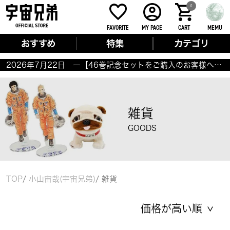
0
FAVORITE
MY PAGE
CART
MEMU
おすすめ
特集
カテゴリ
2026年7月22日 ー【46巻記念セットをご購入のお客様へ】商品のお届けについてー
雑貨
GOODS
TOP
小山宙哉(宇宙兄弟)
雑貨
価格が高い順