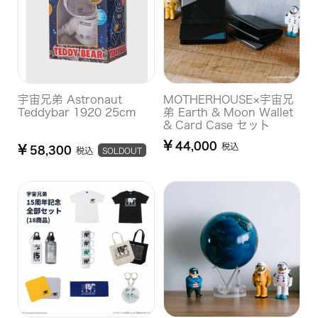
宇宙兄弟 Astronaut
MOTHERHOUSE×宇宙兄
Teddybar 1920 25cm
弟 Earth & Moon Wallet
& Card Case セット
¥
44,000
税込
¥
58,300
税込
SOLDOUT