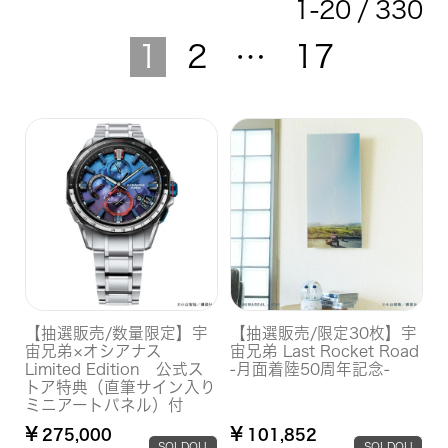
1
-
20
330
1
2
…
17
【抽選販売/数量限定】宇
【抽選販売/限定30枚】宇
宙兄弟×オシアナス
宙兄弟 Last Rocket Road
Limited Edition 公式ス
-月面着陸50周年記念-
トア特典（直筆サイン入り
ミニアートパネル）付
¥
¥
275,000
101,852
SOLDOU
SOLDOU