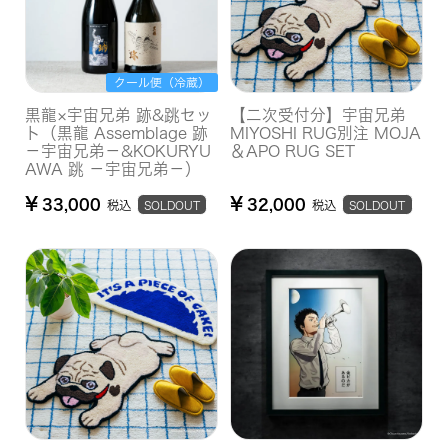
クール便（冷蔵）
黒龍×宇宙兄弟 跡&跳セッ
【二次受付分】宇宙兄弟
ト（黒龍 Assemblage 跡
MIYOSHI RUG別注 MOJA
－宇宙兄弟－&KOKURYU
＆APO RUG SET
AWA 跳 －宇宙兄弟－）
¥
¥
33,000
32,000
税込
税込
SOLDOUT
SOLDOUT