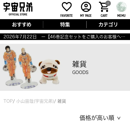
0
FAVORITE
MY PAGE
CART
MEMU
おすすめ
特集
カテゴリ
2026年7月22日 ー【46巻記念セットをご購入のお客様へ】商品のお届けについてー
雑貨
GOODS
TOP
小山宙哉(宇宙兄弟)
雑貨
価格が高い順