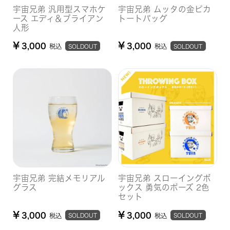
宇宙兄弟 汎用型スマホケ
宇宙兄弟 ムッタの金ピカ
ース エディ＆ブライアン
トートバッグ
人形
¥
¥
3,000
3,000
税込
税込
SOLDOUT
SOLDOUT
宇宙兄弟 完結メモリアル
宇宙兄弟 スローイングボ
グラス
ックス 勇気のポーズ 2色
セット
¥
¥
3,000
3,000
税込
税込
SOLDOUT
SOLDOUT