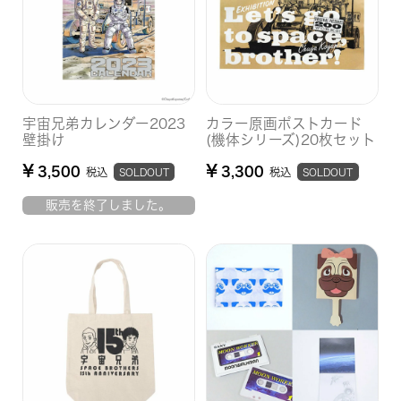
宇宙兄弟カレンダー2023
カラー原画ポストカード
壁掛け
(機体シリーズ)20枚セット
¥
¥
3,500
3,300
税込
税込
SOLDOUT
SOLDOUT
販売を終了しました。