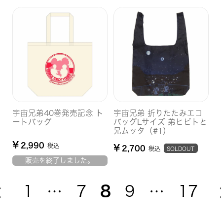
宇宙兄弟40巻発売記念 ト
宇宙兄弟 折りたたみエコ
ートバッグ
バッグLサイズ 弟ヒビトと
兄ムッタ（#1）
¥
2,990
税込
¥
2,700
税込
SOLDOUT
販売を終了しました。
1
…
7
8
9
…
17