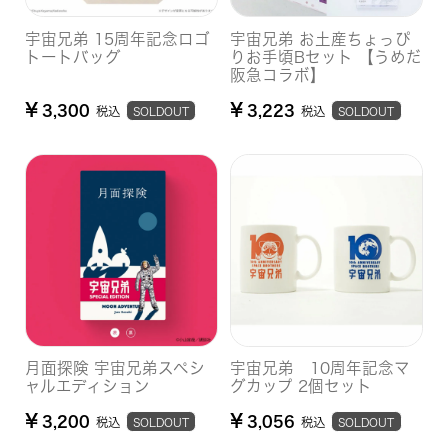
宇宙兄弟 15周年記念ロゴ
宇宙兄弟 お土産ちょっぴ
トートバッグ
りお手頃Bセット 【うめだ
阪急コラボ】
¥
¥
3,300
3,223
税込
税込
SOLDOUT
SOLDOUT
月面探険 宇宙兄弟スペシ
宇宙兄弟 10周年記念マ
ャルエディション
グカップ 2個セット
¥
¥
3,200
3,056
税込
税込
SOLDOUT
SOLDOUT