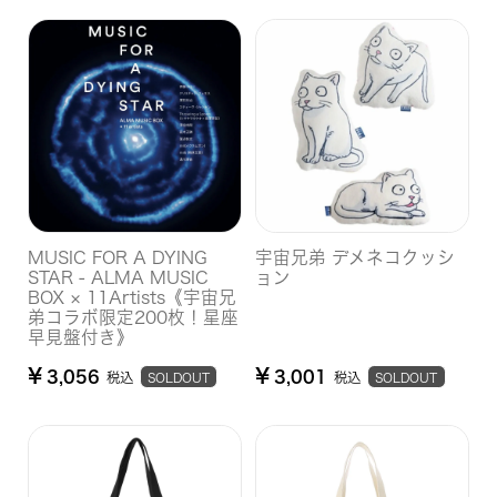
MUSIC FOR A DYING
宇宙兄弟 デメネコクッシ
STAR - ALMA MUSIC
ョン
BOX × 11Artists《宇宙兄
弟コラボ限定200枚！星座
早見盤付き》
¥
¥
3,056
3,001
税込
税込
SOLDOUT
SOLDOUT