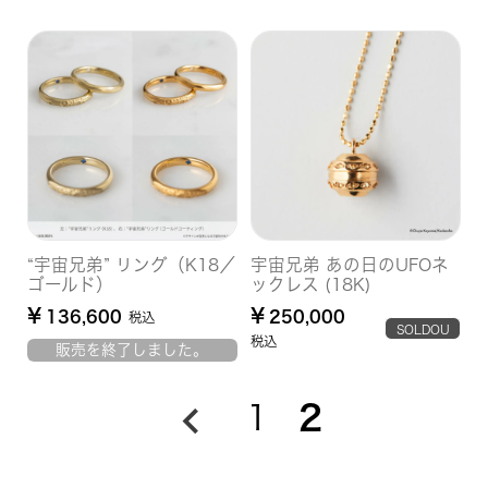
“宇宙兄弟” リング（K18／
宇宙兄弟 あの日のUFOネ
ゴールド）
ックレス (18K)
¥
¥
136,600
250,000
税込
SOLDOU
税込
販売を終了しました。
T
1
2