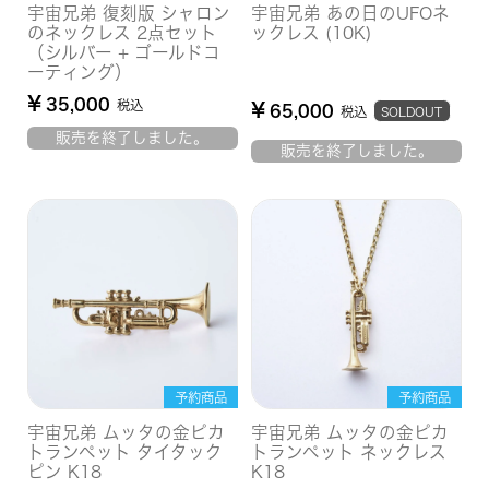
宇宙兄弟 復刻版 シャロン
宇宙兄弟 あの日のUFOネ
のネックレス 2点セット
ックレス (10K)
（シルバー + ゴールドコ
ーティング）
¥
35,000
税込
¥
65,000
税込
SOLDOUT
販売を終了しました。
販売を終了しました。
予約商品
予約商品
宇宙兄弟 ムッタの金ピカ
宇宙兄弟 ムッタの金ピカ
トランペット タイタック
トランペット ネックレス
ピン K18
K18