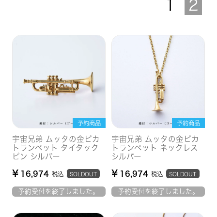
1
2
予約商品
予約商品
宇宙兄弟 ムッタの金ピカ
宇宙兄弟 ムッタの金ピカ
トランペット タイタック
トランペット ネックレス
ピン シルバー
シルバー
¥
¥
16,974
16,974
税込
税込
SOLDOUT
SOLDOUT
予約受付を終了しました。
予約受付を終了しました。