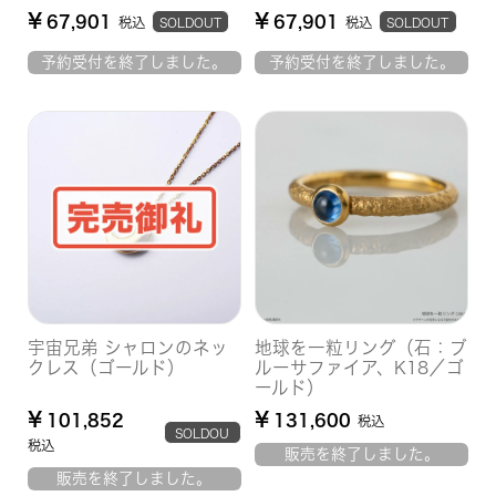
¥
¥
67,901
67,901
税込
税込
SOLDOUT
SOLDOUT
予約受付を終了しました。
予約受付を終了しました。
宇宙兄弟 シャロンのネッ
地球を一粒リング（石：ブ
クレス（ゴールド）
ルーサファイア、K18／ゴ
ールド）
¥
¥
101,852
131,600
税込
SOLDOU
税込
販売を終了しました。
T
販売を終了しました。